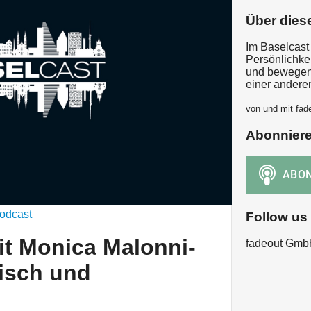
Über dies
Im Baselcast
Persönlichke
und bewegen.
einer anderen
von und mit fa
Abonnier
odcast
Follow us
it Monica Malonni-
fadeout Gmb
isch und